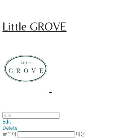
Little GROVE
Edit
Delete
글쓴이
내용