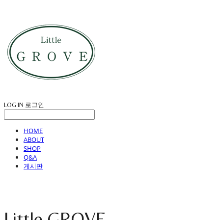
LOG IN
로그인
HOME
ABOUT
SHOP
Q&A
게시판
Little GROVE