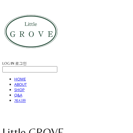
LOG IN
로그인
HOME
ABOUT
SHOP
Q&A
게시판
Little GROVE