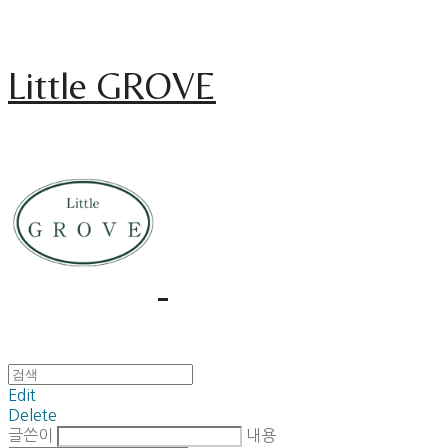
Little GROVE
Edit
Delete
글쓴이
내용