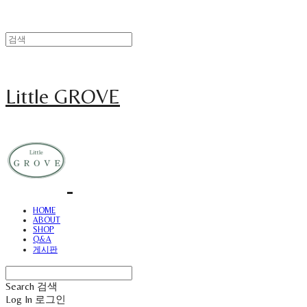
Little GROVE
HOME
ABOUT
SHOP
Q&A
게시판
Search
검색
Log In
로그인