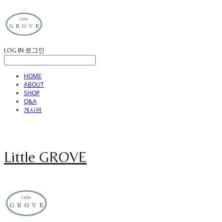
LOG IN
로그인
HOME
ABOUT
SHOP
Q&A
게시판
Little GROVE