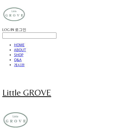
LOG IN
로그인
HOME
ABOUT
SHOP
Q&A
게시판
Little GROVE