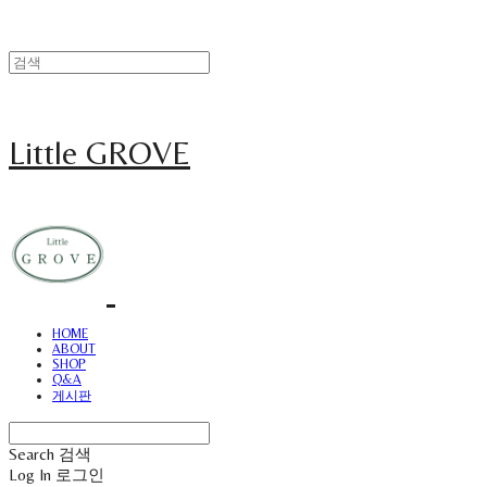
Little GROVE
HOME
ABOUT
SHOP
Q&A
게시판
Search
검색
Log In
로그인