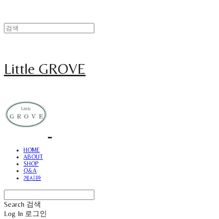
Little GROVE
HOME
ABOUT
SHOP
Q&A
게시판
Search
검색
Log In
로그인