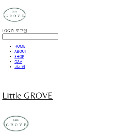
LOG IN
로그인
HOME
ABOUT
SHOP
Q&A
게시판
Little GROVE