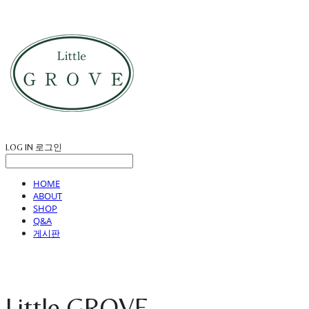
LOG IN
로그인
HOME
ABOUT
SHOP
Q&A
게시판
Little GROVE