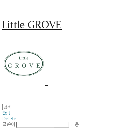
Little GROVE
Edit
Delete
글쓴이
내용