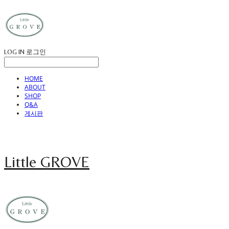
LOG IN
로그인
HOME
ABOUT
SHOP
Q&A
게시판
Little GROVE