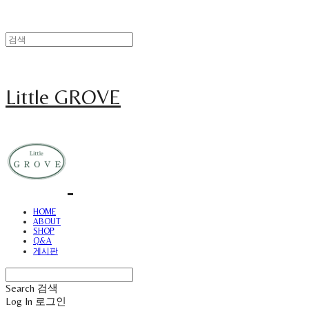
Little GROVE
HOME
ABOUT
SHOP
Q&A
게시판
Search
검색
Log In
로그인