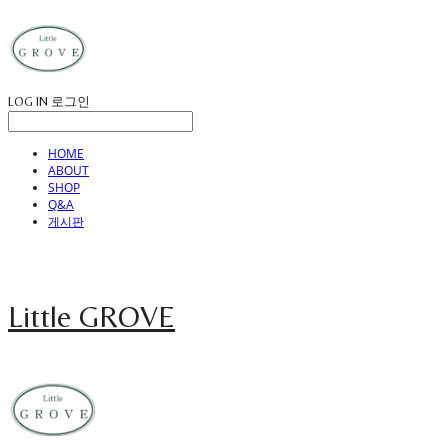
LOG IN
로그인
HOME
ABOUT
SHOP
Q&A
게시판
Little GROVE