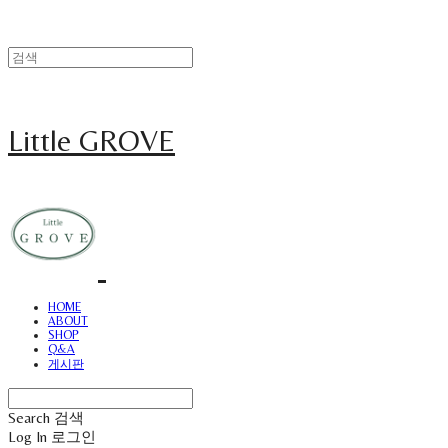
Little GROVE
HOME
ABOUT
SHOP
Q&A
게시판
Search
검색
Log In
로그인