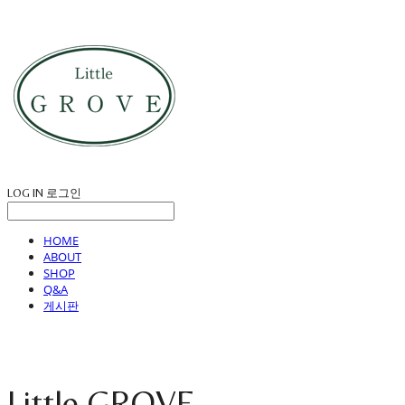
LOG IN
로그인
HOME
ABOUT
SHOP
Q&A
게시판
Little GROVE