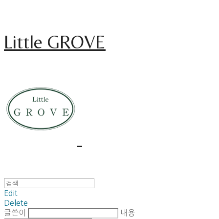
Little GROVE
Edit
Delete
글쓴이
내용