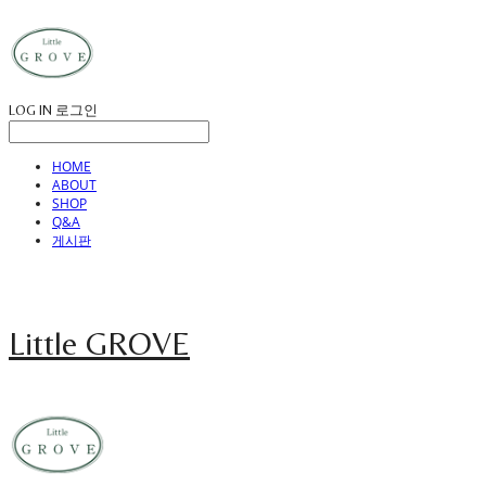
LOG IN
로그인
HOME
ABOUT
SHOP
Q&A
게시판
Little GROVE