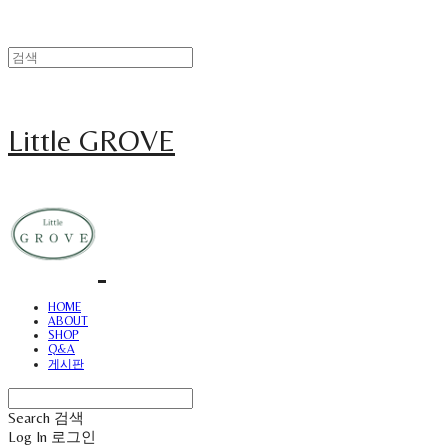
Little GROVE
HOME
ABOUT
SHOP
Q&A
게시판
Search
검색
Log In
로그인