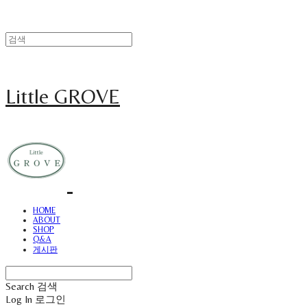
Little GROVE
HOME
ABOUT
SHOP
Q&A
게시판
Search
검색
Log In
로그인