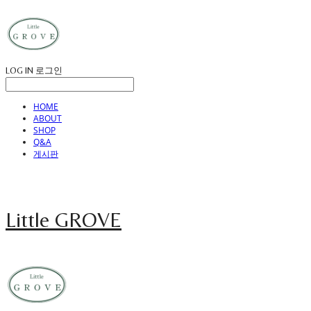
LOG IN
로그인
HOME
ABOUT
SHOP
Q&A
게시판
Little GROVE