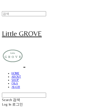
Little GROVE
HOME
ABOUT
SHOP
Q&A
게시판
Search
검색
Log In
로그인