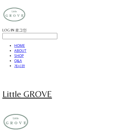
LOG IN
로그인
HOME
ABOUT
SHOP
Q&A
게시판
Little GROVE