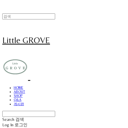
Little GROVE
HOME
ABOUT
SHOP
Q&A
게시판
Search
검색
Log In
로그인