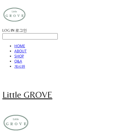
LOG IN
로그인
HOME
ABOUT
SHOP
Q&A
게시판
Little GROVE