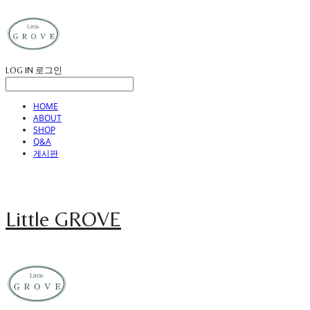
LOG IN
로그인
HOME
ABOUT
SHOP
Q&A
게시판
Little GROVE