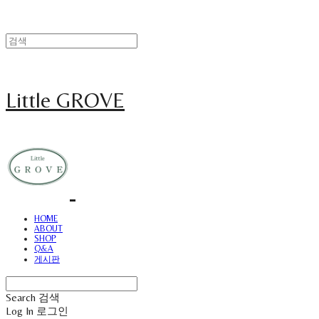
Little GROVE
HOME
ABOUT
SHOP
Q&A
게시판
Search
검색
Log In
로그인