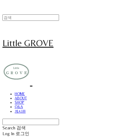
Little GROVE
HOME
ABOUT
SHOP
Q&A
게시판
Search
검색
Log In
로그인