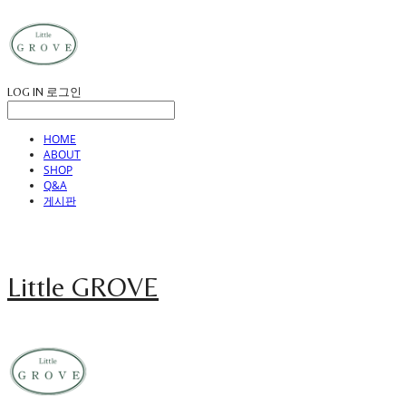
LOG IN
로그인
HOME
ABOUT
SHOP
Q&A
게시판
Little GROVE