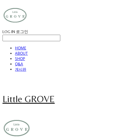
LOG IN
로그인
HOME
ABOUT
SHOP
Q&A
게시판
Little GROVE