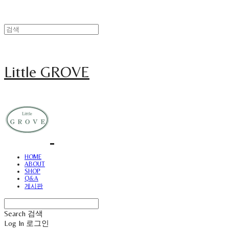
Little GROVE
HOME
ABOUT
SHOP
Q&A
게시판
Search
검색
Log In
로그인