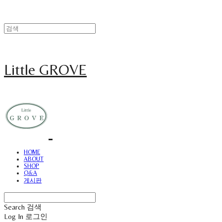
Little GROVE
HOME
ABOUT
SHOP
Q&A
게시판
Search
검색
Log In
로그인