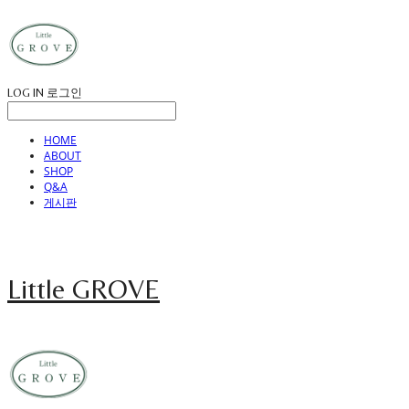
LOG IN
로그인
HOME
ABOUT
SHOP
Q&A
게시판
Little GROVE