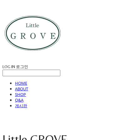
LOG IN
로그인
HOME
ABOUT
SHOP
Q&A
게시판
Little GROVE