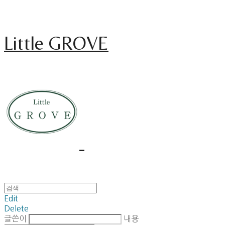
Little GROVE
Edit
Delete
글쓴이
내용