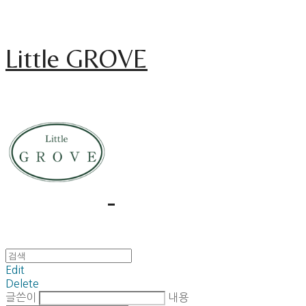
Little GROVE
Edit
Delete
글쓴이
내용