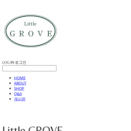
LOG IN
로그인
HOME
ABOUT
SHOP
Q&A
게시판
Little GROVE