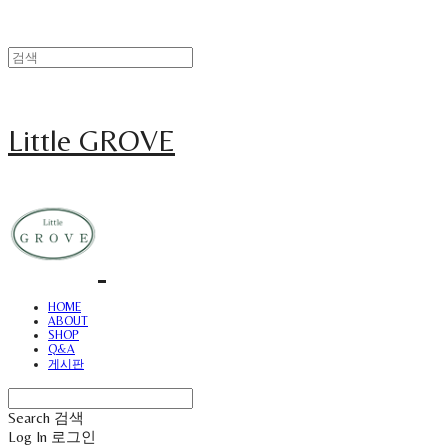
Little GROVE
HOME
ABOUT
SHOP
Q&A
게시판
Search
검색
Log In
로그인