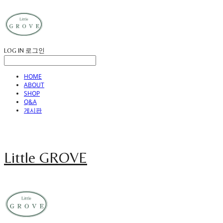
LOG IN
로그인
HOME
ABOUT
SHOP
Q&A
게시판
Little GROVE