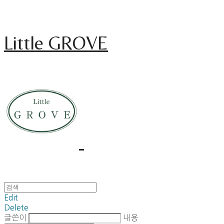
Little GROVE
Edit
Delete
글쓴이
내용