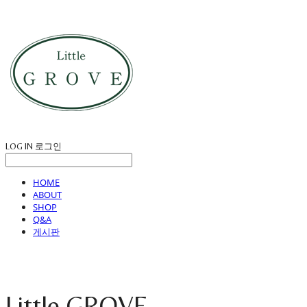
LOG IN
로그인
HOME
ABOUT
SHOP
Q&A
게시판
Little GROVE