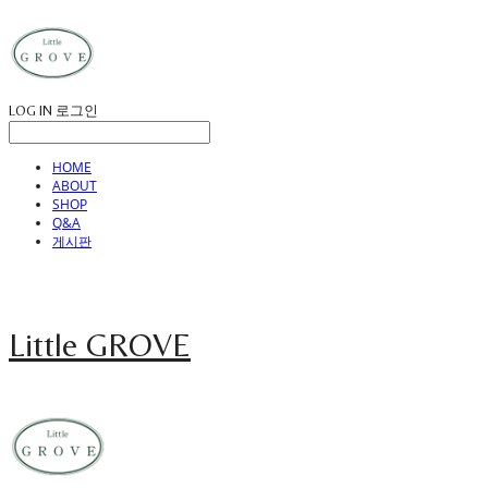
LOG IN
로그인
HOME
ABOUT
SHOP
Q&A
게시판
Little GROVE