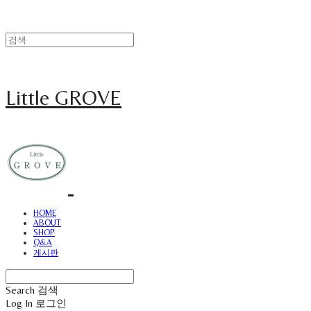
Little GROVE
HOME
ABOUT
SHOP
Q&A
게시판
Search
검색
Log In
로그인