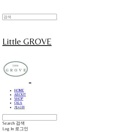
Little GROVE
HOME
ABOUT
SHOP
Q&A
게시판
Search
검색
Log In
로그인