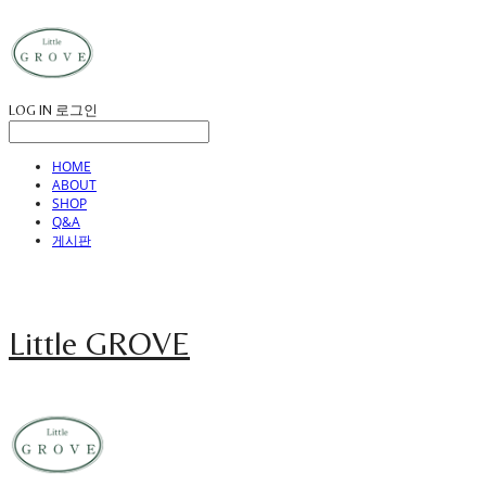
LOG IN
로그인
HOME
ABOUT
SHOP
Q&A
게시판
Little GROVE