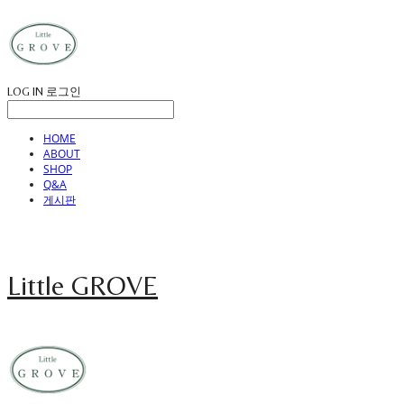
LOG IN
로그인
HOME
ABOUT
SHOP
Q&A
게시판
Little GROVE