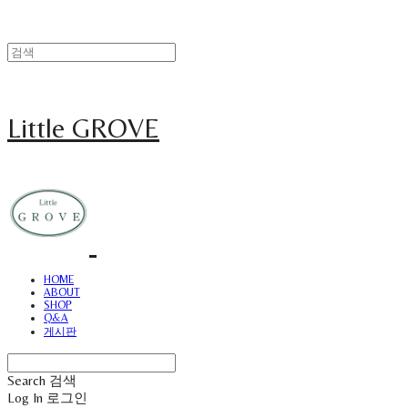
Little GROVE
HOME
ABOUT
SHOP
Q&A
게시판
Search
검색
Log In
로그인