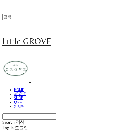
Little GROVE
HOME
ABOUT
SHOP
Q&A
게시판
Search
검색
Log In
로그인