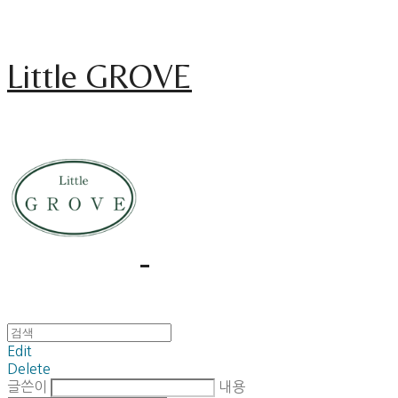
Little GROVE
Edit
Delete
글쓴이
내용