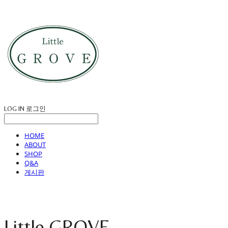
LOG IN
로그인
HOME
ABOUT
SHOP
Q&A
게시판
Little GROVE