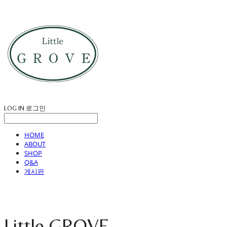
LOG IN
로그인
HOME
ABOUT
SHOP
Q&A
게시판
Little GROVE