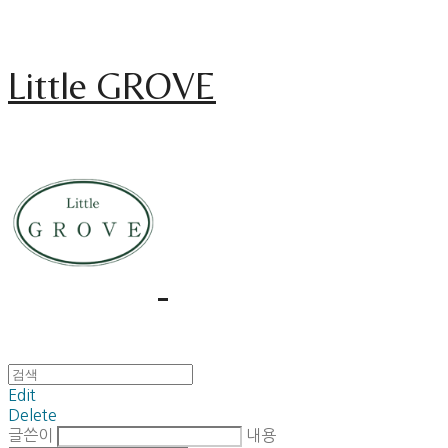
Little GROVE
Edit
Delete
글쓴이
내용