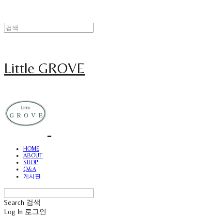
Little GROVE
HOME
ABOUT
SHOP
Q&A
게시판
Search
검색
Log In
로그인