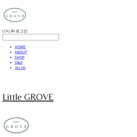
LOG IN
로그인
HOME
ABOUT
SHOP
Q&A
게시판
Little GROVE