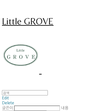
Little GROVE
Edit
Delete
글쓴이
내용