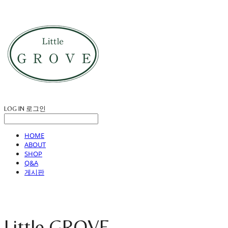
LOG IN
로그인
HOME
ABOUT
SHOP
Q&A
게시판
Little GROVE