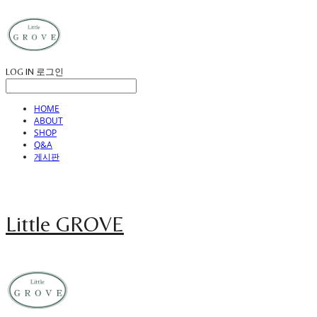
LOG IN
로그인
HOME
ABOUT
SHOP
Q&A
게시판
Little GROVE