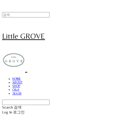
Little GROVE
HOME
ABOUT
SHOP
Q&A
게시판
Search
검색
Log In
로그인