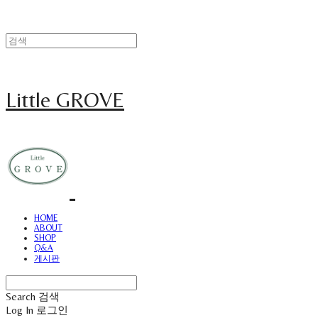
Little GROVE
HOME
ABOUT
SHOP
Q&A
게시판
Search
검색
Log In
로그인