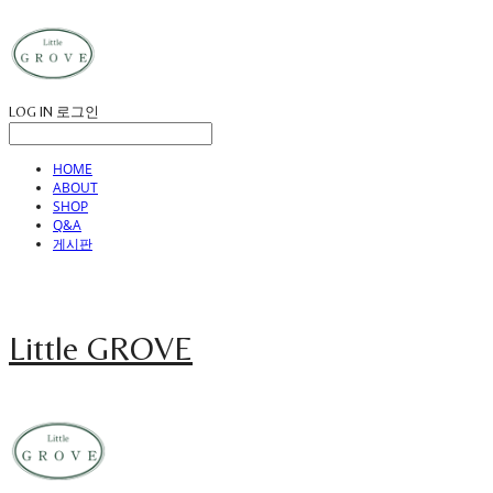
LOG IN
로그인
HOME
ABOUT
SHOP
Q&A
게시판
Little GROVE