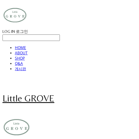
LOG IN
로그인
HOME
ABOUT
SHOP
Q&A
게시판
Little GROVE