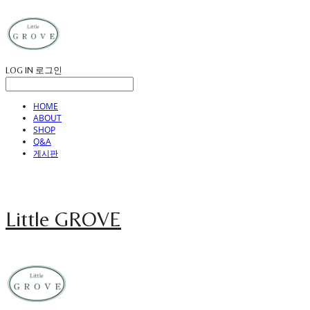
LOG IN
로그인
HOME
ABOUT
SHOP
Q&A
게시판
Little GROVE