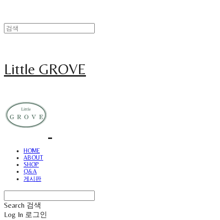
Little GROVE
HOME
ABOUT
SHOP
Q&A
게시판
Search
검색
Log In
로그인