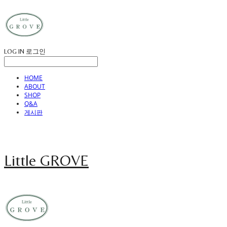
LOG IN
로그인
HOME
ABOUT
SHOP
Q&A
게시판
Little GROVE