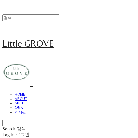
Little GROVE
HOME
ABOUT
SHOP
Q&A
게시판
Search
검색
Log In
로그인