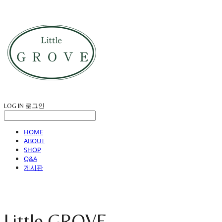
LOG IN
로그인
HOME
ABOUT
SHOP
Q&A
게시판
Little GROVE