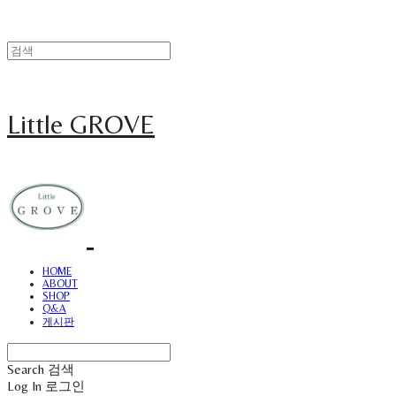
Little GROVE
HOME
ABOUT
SHOP
Q&A
게시판
Search
검색
Log In
로그인