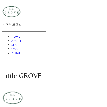
LOG IN
로그인
HOME
ABOUT
SHOP
Q&A
게시판
Little GROVE