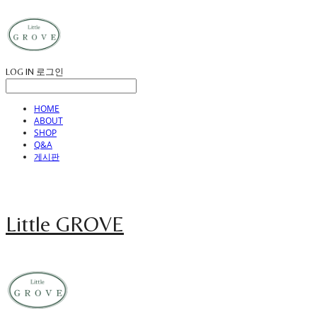
LOG IN
로그인
HOME
ABOUT
SHOP
Q&A
게시판
Little GROVE