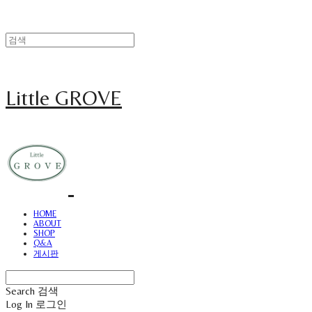
Little GROVE
HOME
ABOUT
SHOP
Q&A
게시판
Search
검색
Log In
로그인