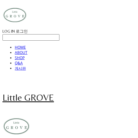
LOG IN
로그인
HOME
ABOUT
SHOP
Q&A
게시판
Little GROVE