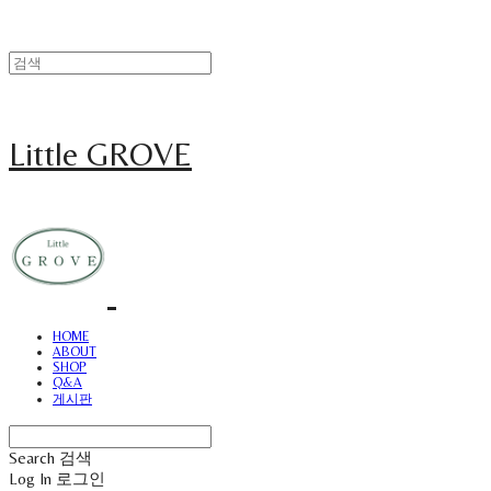
Little GROVE
HOME
ABOUT
SHOP
Q&A
게시판
Search
검색
Log In
로그인