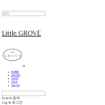
Little GROVE
HOME
ABOUT
SHOP
Q&A
게시판
Search
검색
Log In
로그인