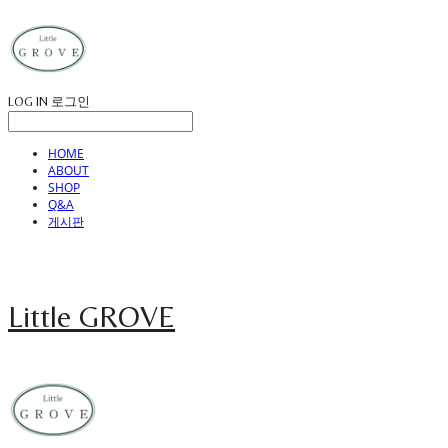
LOG IN
로그인
HOME
ABOUT
SHOP
Q&A
게시판
Little GROVE