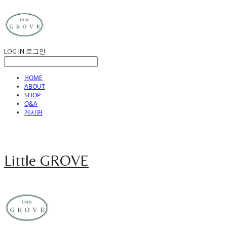
LOG IN
로그인
HOME
ABOUT
SHOP
Q&A
게시판
Little GROVE