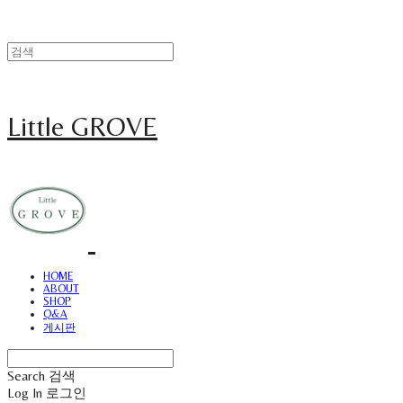
Little GROVE
HOME
ABOUT
SHOP
Q&A
게시판
Search
검색
Log In
로그인