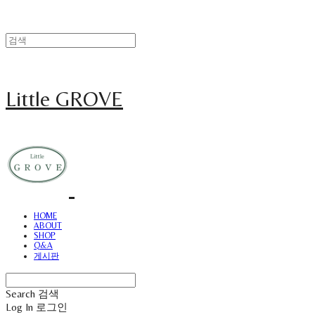
Little GROVE
HOME
ABOUT
SHOP
Q&A
게시판
Search
검색
Log In
로그인