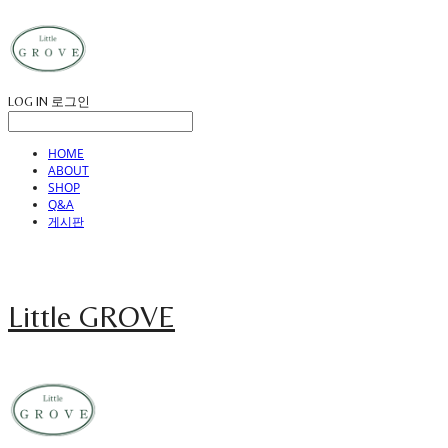
LOG IN
로그인
HOME
ABOUT
SHOP
Q&A
게시판
Little GROVE