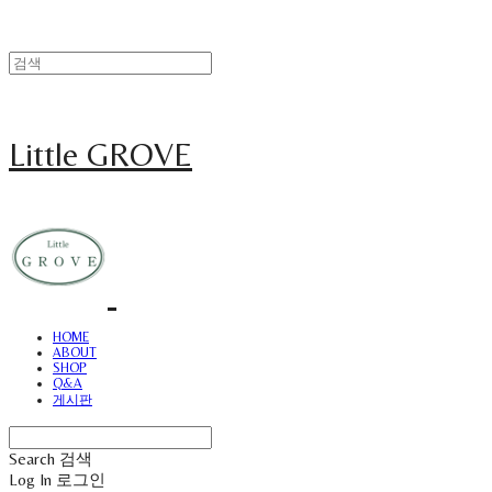
Little GROVE
HOME
ABOUT
SHOP
Q&A
게시판
Search
검색
Log In
로그인