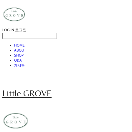
LOG IN
로그인
HOME
ABOUT
SHOP
Q&A
게시판
Little GROVE