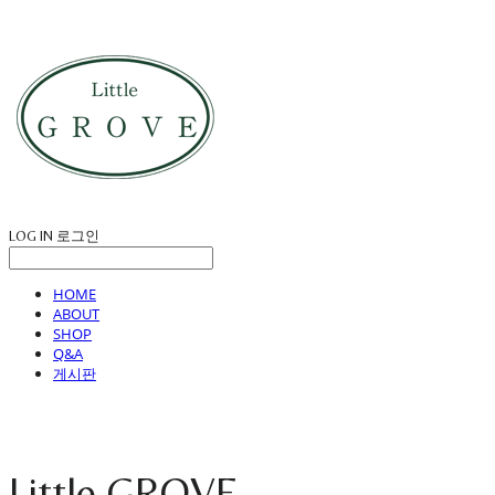
LOG IN
로그인
HOME
ABOUT
SHOP
Q&A
게시판
Little GROVE