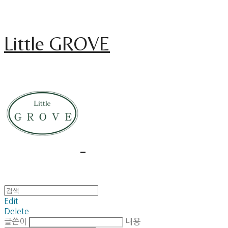
Little GROVE
Edit
Delete
글쓴이
내용