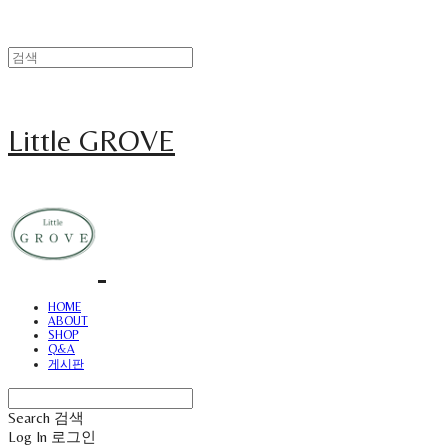
Little GROVE
HOME
ABOUT
SHOP
Q&A
게시판
Search
검색
Log In
로그인