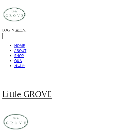
LOG IN
로그인
HOME
ABOUT
SHOP
Q&A
게시판
Little GROVE