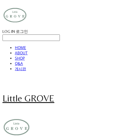
LOG IN
로그인
HOME
ABOUT
SHOP
Q&A
게시판
Little GROVE