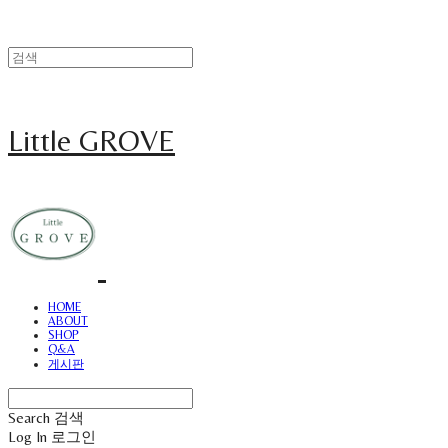
Little GROVE
HOME
ABOUT
SHOP
Q&A
게시판
Search
검색
Log In
로그인