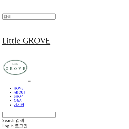
Little GROVE
HOME
ABOUT
SHOP
Q&A
게시판
Search
검색
Log In
로그인