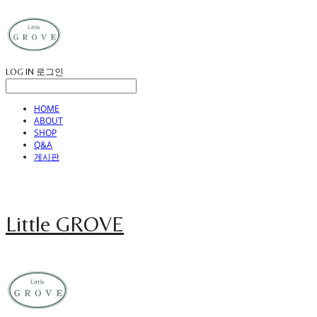
LOG IN
로그인
HOME
ABOUT
SHOP
Q&A
게시판
Little GROVE