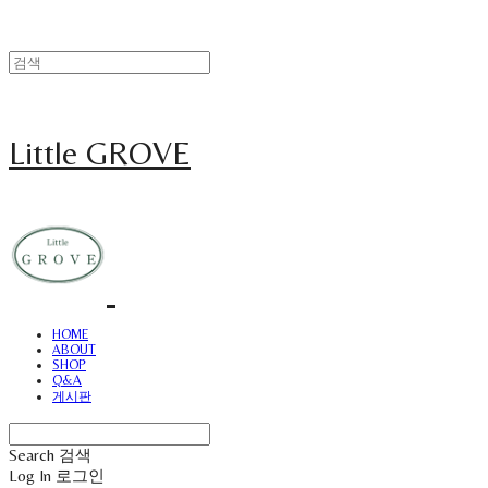
Little GROVE
HOME
ABOUT
SHOP
Q&A
게시판
Search
검색
Log In
로그인