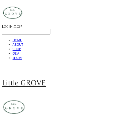
LOG IN
로그인
HOME
ABOUT
SHOP
Q&A
게시판
Little GROVE