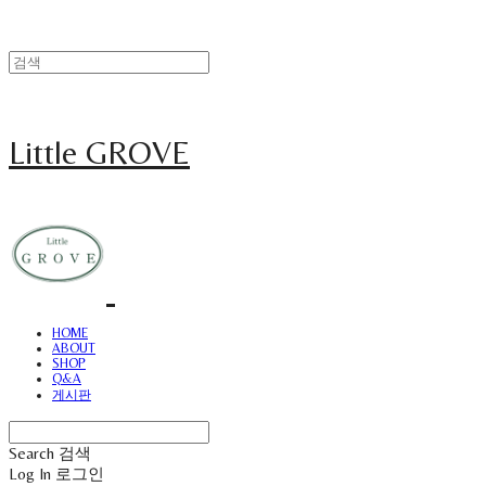
Little GROVE
HOME
ABOUT
SHOP
Q&A
게시판
Search
검색
Log In
로그인