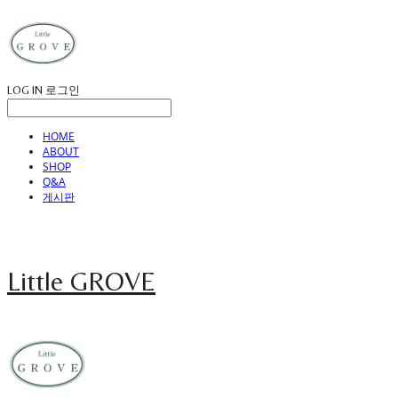
LOG IN
로그인
HOME
ABOUT
SHOP
Q&A
게시판
Little GROVE