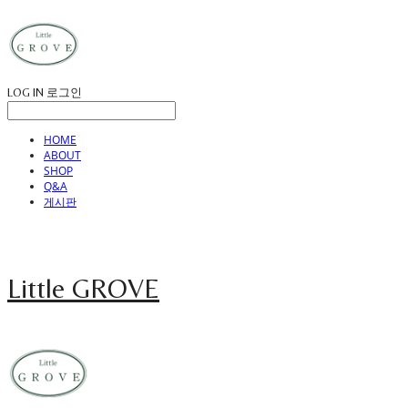
LOG IN
로그인
HOME
ABOUT
SHOP
Q&A
게시판
Little GROVE