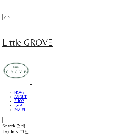
Little GROVE
HOME
ABOUT
SHOP
Q&A
게시판
Search
검색
Log In
로그인