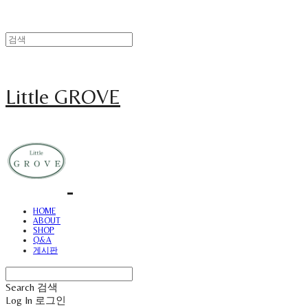
Little GROVE
HOME
ABOUT
SHOP
Q&A
게시판
Search
검색
Log In
로그인