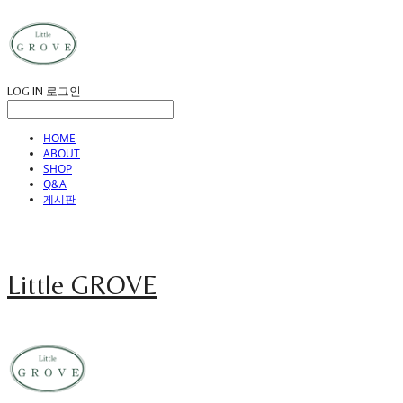
LOG IN
로그인
HOME
ABOUT
SHOP
Q&A
게시판
Little GROVE